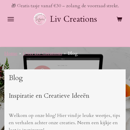
🎁 Gratis tasje vanaf €30 – zolang de voorraad strekt.
Ga
direct
Liv Creations
naar
de
hoofdinhoud
Home
»
Over Liv Creations
»
Blog
Blog
Inspiratie en Creatieve Ideeën
Welkom op onze blog! Hier vind je leuke weetjes, tips
en verhalen achter onze creaties. Neem een kijkje en