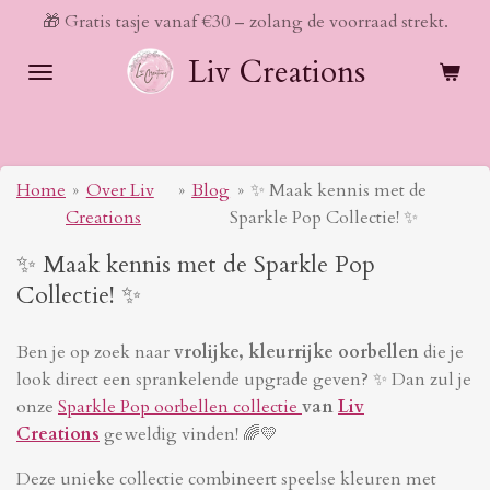
🎁 Gratis tasje vanaf €30 – zolang de voorraad strekt.
Ga
direct
Liv Creations
naar
de
hoofdinhoud
Home
»
Over Liv
»
Blog
»
✨ Maak kennis met de
Creations
Sparkle Pop Collectie! ✨
✨ Maak kennis met de Sparkle Pop
Collectie! ✨
Ben je op zoek naar
vrolijke, kleurrijke oorbellen
die je
look direct een sprankelende upgrade geven? ✨ Dan zul je
onze
Sparkle Pop oorbellen collectie
van
Liv
Creations
geweldig vinden! 🌈💛
Deze unieke collectie combineert speelse kleuren met