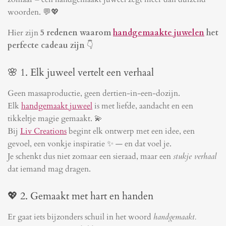
woorden. 💬💖
Hier zijn
5 redenen waarom
handgemaakte juwelen
het
perfecte cadeau zijn
👇
🌸 1. Elk juweel vertelt een verhaal
Geen massaproductie, geen dertien-in-een-dozijn.
Elk
handgemaakt juweel
is met liefde, aandacht en een
tikkeltje magie gemaakt. 💫
Bij
Liv Creations
begint elk ontwerp met een idee, een
gevoel, een vonkje inspiratie ✨ — en dat voel je.
Je schenkt dus niet zomaar een sieraad, maar een
stukje verhaal
dat iemand mag dragen.
💖 2. Gemaakt met hart en handen
Er gaat iets bijzonders schuil in het woord
handgemaakt.