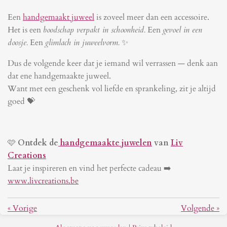
Een
handgemaakt juweel
is zoveel meer dan een accessoire.
Het is een
boodschap verpakt in schoonheid.
Een
gevoel in een
doosje.
Een
glimlach in juweelvorm.
✨
Dus de volgende keer dat je iemand wil verrassen — denk aan
dat ene handgemaakte juweel.
Want met een geschenk vol liefde en sprankeling, zit je altijd
goed 💝
🩷
Ontdek de
handgemaakte juwelen
van
Liv
Creations
Laat je inspireren en vind het perfecte cadeau ➡️
www.livcreations.be
«
Vorige
Volgende
»