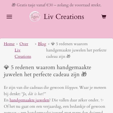
🎁 Gratis tasje vanaf €30 – zolang de voorraad strekt.
Ga
direct
Liv Creations
naar
de
hoofdinhoud
Home
»
Over
»
Blog
»
💎 5 redenen waarom
Liv
handgemaakte juwelen het perfecte
Creations
cadeau zijn 🎁
💎 5 redenen waarom handgemaakte
juwelen het perfecte cadeau zijn 🎁
Er zijn van die cadeaus die gewoon
kloppen.
Waar je meteen
bij denkt:
“Ja, dát is het!”
En
handgemaakte juwelen
? Die vallen daar zéker onder. ✨
Of het nu gaat om een verjaardag, een bedankje of gewoon
zomaar – een handgemaakt juweel zegt meer dan duizend