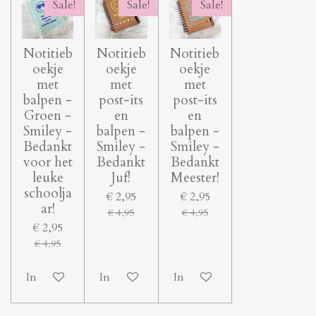
Sale!
Sale!
Sale!
Notitieb
Notitieb
Notitieb
oekje
oekje
oekje
met
met
met
balpen -
post-its
post-its
Groen -
en
en
Smiley -
balpen -
balpen -
Bedankt
Smiley -
Smiley -
voor het
Bedankt
Bedankt
leuke
Juf!
Meester!
schoolja
€ 2,95
€ 2,95
ar!
€ 4,95
€ 4,95
€ 2,95
€ 4,95
In winkelwagen
In winkelwagen
In winkelwagen