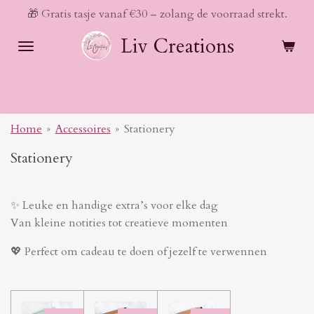
🎁 Gratis tasje vanaf €30 – zolang de voorraad strekt.
Ga
direct
Liv Creations
naar
de
hoofdinhoud
Home
»
Accessoires
»
Stationery
Stationery
✨ Leuke en handige extra’s voor elke dag
Van kleine notities tot creatieve momenten
💖 Perfect om cadeau te doen of jezelf te verwennen