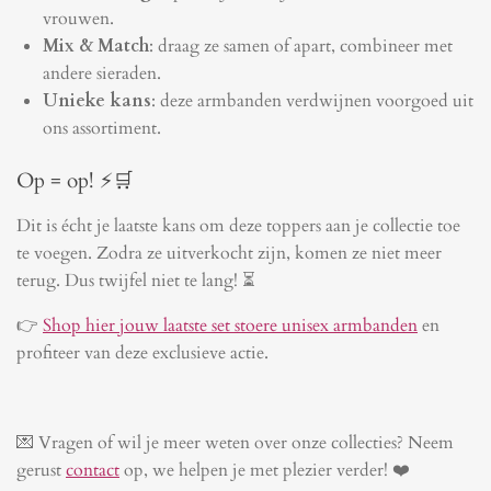
vrouwen.
Mix & Match
: draag ze samen of apart, combineer met
andere sieraden.
Unieke kans
: deze armbanden verdwijnen voorgoed uit
ons assortiment.
Op = op! ⚡🛒
Dit is écht je laatste kans om deze toppers aan je collectie toe
te voegen. Zodra ze uitverkocht zijn, komen ze niet meer
terug. Dus twijfel niet te lang! ⏳
👉
Shop hier jouw laatste set stoere unisex armbanden
en
profiteer van deze exclusieve actie.
💌 Vragen of wil je meer weten over onze collecties? Neem
gerust
contact
op, we helpen je met plezier verder! ❤️