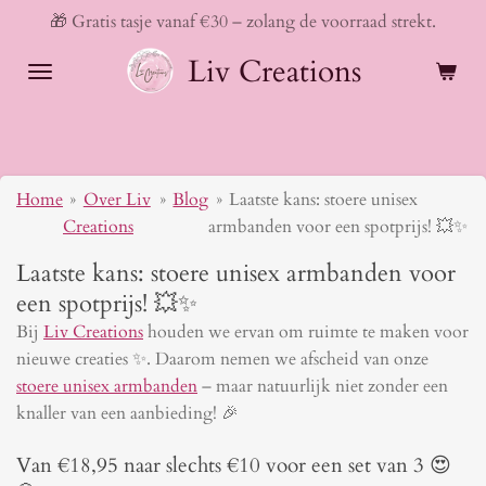
🎁 Gratis tasje vanaf €30 – zolang de voorraad strekt.
Ga
direct
Liv Creations
naar
de
hoofdinhoud
Home
»
Over Liv
»
Blog
»
Laatste kans: stoere unisex
Creations
armbanden voor een spotprijs! 💥✨
Laatste kans: stoere unisex armbanden voor
een spotprijs! 💥✨
Bij
Liv Creations
houden we ervan om ruimte te maken voor
nieuwe creaties ✨. Daarom nemen we afscheid van onze
stoere unisex armbanden
– maar natuurlijk niet zonder een
knaller van een aanbieding! 🎉
Van €18,95 naar slechts €10 voor een set van 3 😍