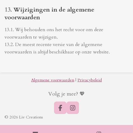
13.
Wijzigingen in de algemene
voorwaarden
13.1. Wij behouden ons het recht voor om deze
voorwaarden te wijzigen.
13.2. De meest recente versie van de algemene
voorwaarden is altijd beschikbaar op onze website.
Algemene voorwaarden
|
Privacybeleid
Volg je mee? 💖
F
I
a
n
© 2026 Liv Creations
c
s
e
t
b
a