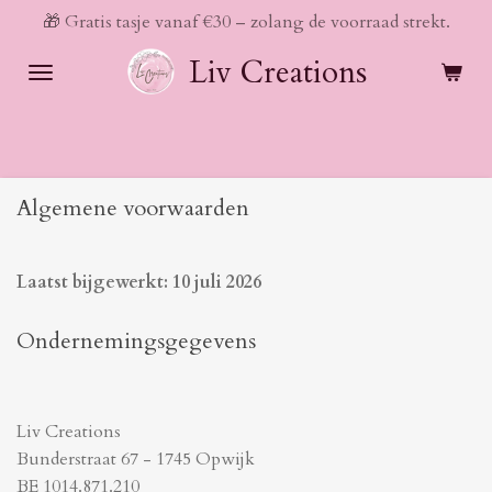
🎁 Gratis tasje vanaf €30 – zolang de voorraad strekt.
Ga
direct
Liv Creations
naar
de
hoofdinhoud
Algemene voorwaarden
Laatst bijgewerkt: 10 juli 2026
Ondernemingsgegevens
Liv Creations
Bunderstraat 67 - 1745 Opwijk
BE 1014.871.210