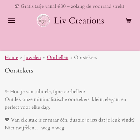
🎁 Gratis tasje vanaf €30 – zolang de voorraad strekt.
Ga
direct
Liv Creations
naar
de
hoofdinhoud
Home
»
Juwelen
»
Oorbellen
»
Oorstekers
Oorstekers
✨ Hou je van subtiele, fijne oorbellen?
Ontdek onze minimalistische oorstekers: klein, elegant en
perfect voor elke dag.
💖 Van elk stuk is er maar één, dus zie je iets dat je leuk vindt?
Niet twijfelen… weg = weg.