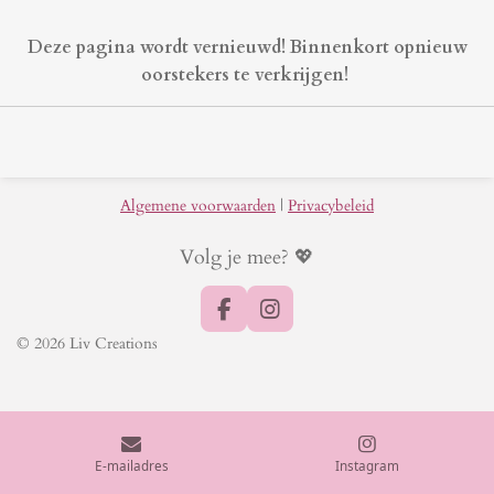
Deze pagina wordt vernieuwd! Binnenkort opnieuw
oorstekers te verkrijgen!
Algemene voorwaarden
|
Privacybeleid
Volg je mee? 💖
F
I
a
n
© 2026 Liv Creations
c
s
e
t
b
a
o
g
o
r
k
a
E-mailadres
Instagram
m