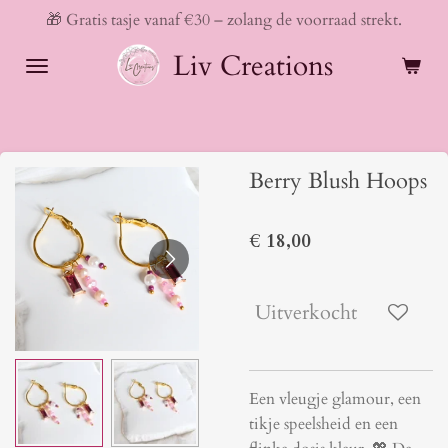
🎁 Gratis tasje vanaf €30 – zolang de voorraad strekt.
Ga
direct
Liv Creations
naar
de
hoofdinhoud
Berry Blush Hoops
€ 18,00
Uitverkocht
Een vleugje glamour, een
tikje speelsheid en een