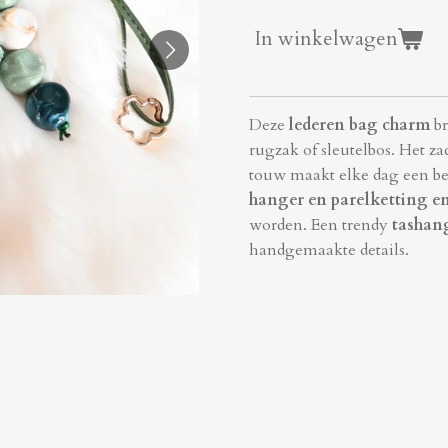
In winkelwagen
Deze
lederen bag charm
br
rugzak of sleutelbos. Het z
touw
maakt elke dag een bee
hanger en parelketting e
worden.
Een trendy
tashan
handgemaakte details.