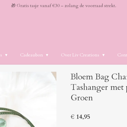
🎁 Gratis tasje vanaf €30 – zolang de voorraad strekt.
es
Cadeaubon
Over Liv Creations
Cont
Bloem Bag Cha
Tashanger met p
Groen
€ 14,95