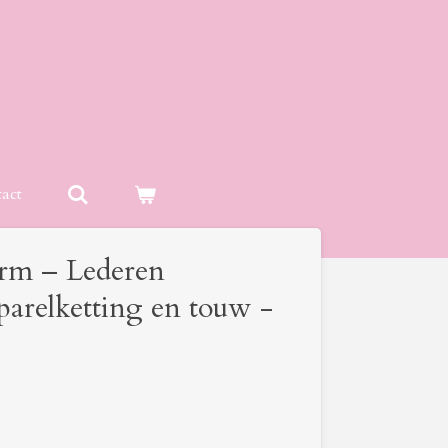
act
rm – Lederen
arelketting en touw -