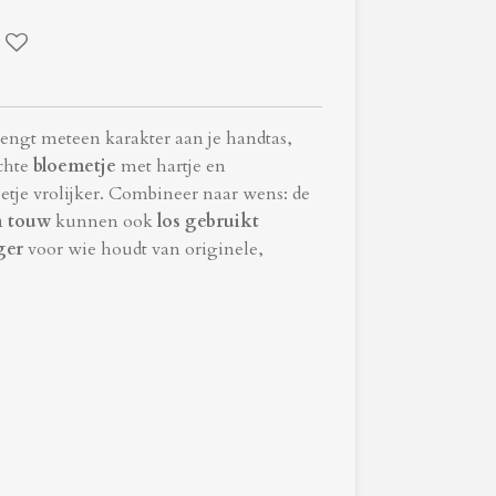
engt meteen karakter aan je handtas,
achte
bloemetje
met hartje en
tje vrolijker.
Combineer naar wens: de
n touw
kunnen ook
los gebruikt
ger
voor wie houdt van originele,