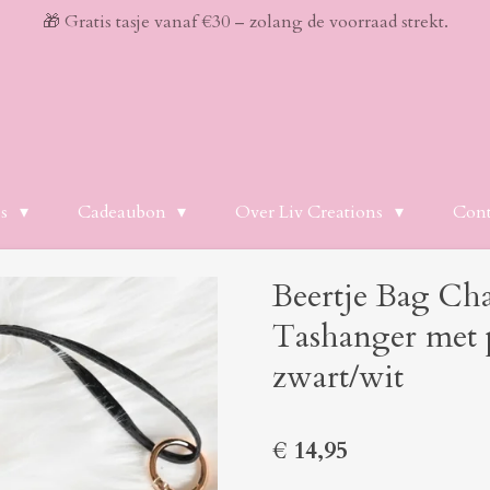
🎁 Gratis tasje vanaf €30 – zolang de voorraad strekt.
es
Cadeaubon
Over Liv Creations
Cont
Beertje Bag Ch
Tashanger met pa
zwart/wit
€ 14,95