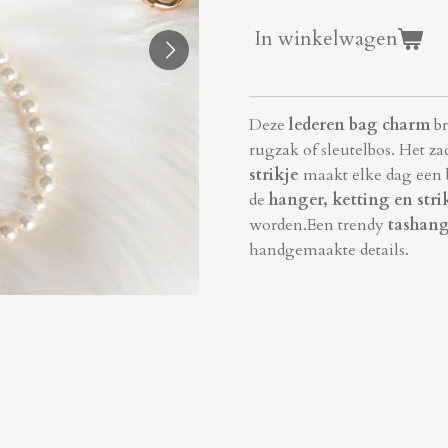
In winkelwagen
Deze
lederen bag charm
br
rugzak of sleutelbos. Het z
strikje
maakt elke dag een b
de
hanger, ketting en stri
worden.
Een trendy
tashang
handgemaakte details.