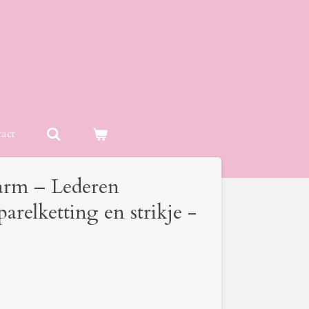
act
arm – Lederen
relketting en strikje -