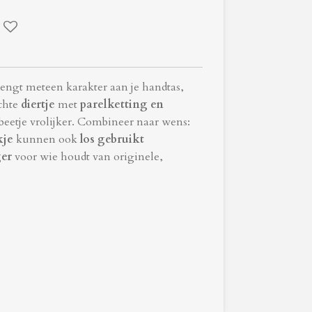
engt meteen karakter aan je handtas,
achte
diertje
met
parelketting en
eetje vrolijker.
Combineer naar wens:
kje
kunnen ook
los gebruikt
er
voor wie houdt van originele,