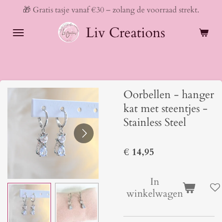
🎁 Gratis tasje vanaf €30 – zolang de voorraad strekt.
Ga
direct
Liv Creations
naar
de
hoofdinhoud
Oorbellen - hanger
kat met steentjes -
Stainless Steel
€ 14,95
In
winkelwagen