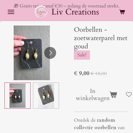
🎁 Gratis tasje vanaf €30 – zolang de voorraad strekt.
Ga
Liv Creations
direct
naar
Oorbellen -
de
hoofdinhoud
zoetwaterparel met
goud
Sale!
€ 9,00
€ 18,00
In
winkelwagen
Ontdek de
random
collectie oorbellen
van