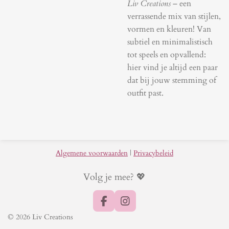
Liv Creations
– een
verrassende mix van stijlen,
vormen en kleuren! Van
subtiel en minimalistisch
tot speels en opvallend:
hier vind je altijd een paar
dat bij jouw stemming of
outfit past.
Algemene voorwaarden
|
Privacybeleid
Volg je mee? 💖
F
I
a
n
© 2026 Liv Creations
c
s