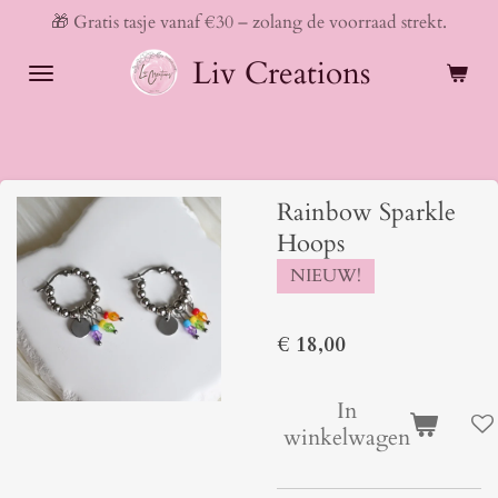
🎁 Gratis tasje vanaf €30 – zolang de voorraad strekt.
Ga
direct
Liv Creations
naar
de
hoofdinhoud
Rainbow Sparkle
Hoops
NIEUW!
€ 18,00
In
winkelwagen