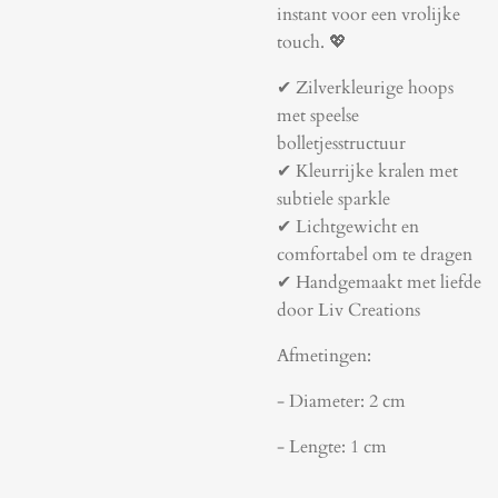
instant voor een vrolijke
touch. 💖
✔ Zilverkleurige hoops
met speelse
bolletjesstructuur
✔ Kleurrijke kralen met
subtiele sparkle
✔ Lichtgewicht en
comfortabel om te dragen
✔ Handgemaakt met liefde
door Liv Creations
Afmetingen:
- Diameter: 2 cm
- Lengte: 1 cm