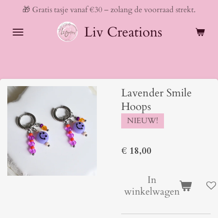
🎁 Gratis tasje vanaf €30 – zolang de voorraad strekt.
Ga
direct
Liv Creations
naar
de
hoofdinhoud
Lavender Smile
Hoops
NIEUW!
€ 18,00
In
winkelwagen