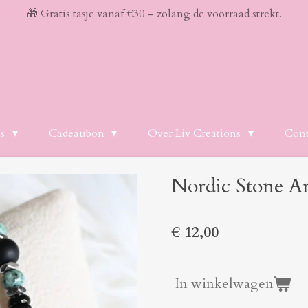
🎁 Gratis tasje vanaf €30 – zolang de voorraad strekt.
es
Cadeaubon
Over Liv Creations
Cont
Nordic Stone A
€ 12,00
In winkelwagen