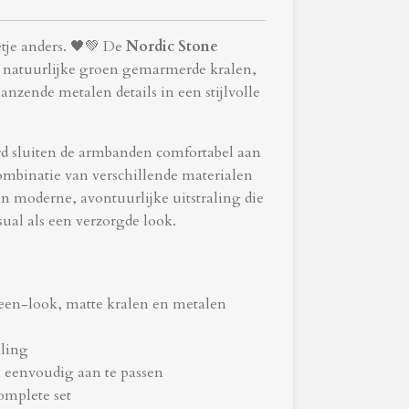
eetje anders. 🖤💚 De
Nordic Stone
natuurlijke groen gemarmerde kralen,
anzende metalen details in een stijlvolle
rd sluiten de armbanden comfortabel aan
combinatie van verschillende materialen
en moderne, avontuurlijke uitstraling die
asual als een verzorgde look.
een-look, matte kralen en metalen
aling
 eenvoudig aan te passen
omplete set