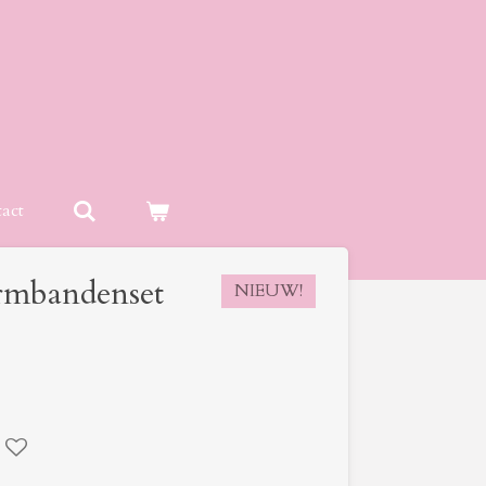
act
rmbandenset
NIEUW!