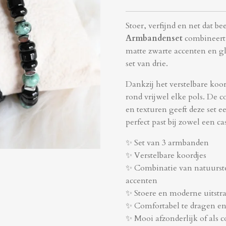
Stoer, verfijnd en net dat b
Armbandenset
combineert 
matte zwarte accenten en gl
set van drie.
Dankzij het verstelbare koo
rond vrijwel elke pols. De 
en texturen geeft deze set e
perfect past bij zowel een c
✨ Set van 3 armbanden
✨ Verstelbare koordjes
✨ Combinatie van natuurst
accenten
✨ Stoere en moderne uitstr
✨ Comfortabel te dragen en
✨ Mooi afzonderlijk of als c