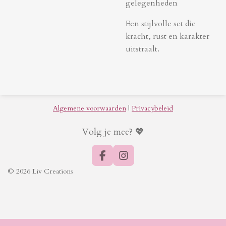
gelegenheden
Een stijlvolle set die
kracht, rust en karakter
uitstraalt.
Algemene voorwaarden
|
Privacybeleid
Volg je mee? 💖
F
I
a
n
© 2026 Liv Creations
c
s
e
t
b
a
o
g
o
r