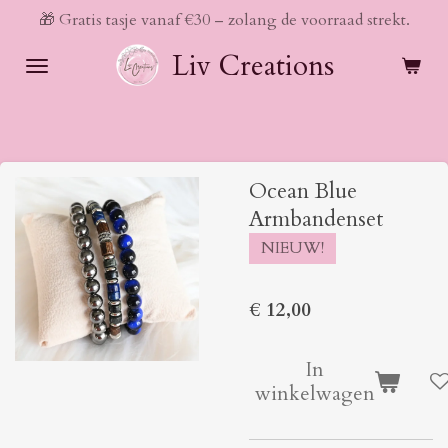
🎁 Gratis tasje vanaf €30 – zolang de voorraad strekt.
Ga
direct
Liv Creations
naar
de
hoofdinhoud
Ocean Blue
Armbandenset
NIEUW!
€ 12,00
In
winkelwagen