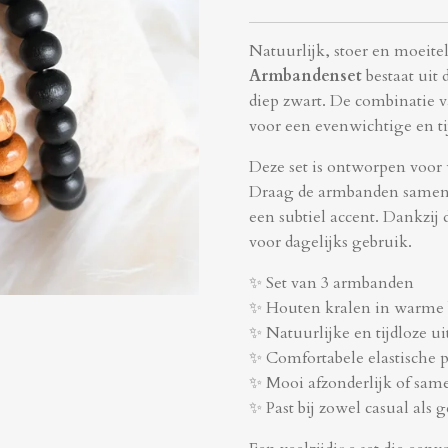
Natuurlijk, stoer en moeitel
Armbandenset
bestaat uit
diep zwart. De combinatie 
voor een evenwichtige en tijdl
Deze set is ontworpen voor
Draag de armbanden samen v
een subtiel accent. Dankzij d
voor dagelijks gebruik.
✨ Set van 3 armbanden
✨ Houten kralen in warme b
✨ Natuurlijke en tijdloze ui
✨ Comfortabele elastische 
✨ Mooi afzonderlijk of sam
✨ Past bij zowel casual als g