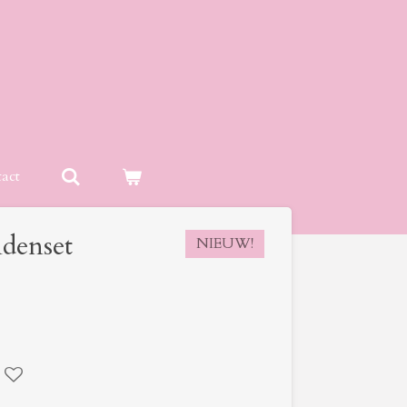
act
denset
NIEUW!