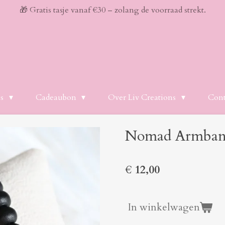
🎁 Gratis tasje vanaf €30 – zolang de voorraad strekt.
es
Cadeaubon
Over Liv Creations
Cont
Nomad Armban
€ 12,00
In winkelwagen