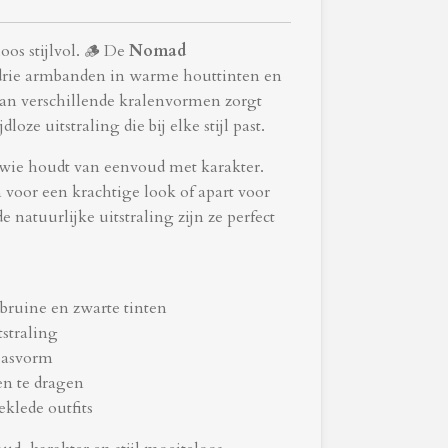
oos stijlvol. 🪵 De
Nomad
 drie armbanden in warme houttinten en
van verschillende kralenvormen zorgt
oze uitstraling die bij elke stijl past.
 wie houdt van eenvoud met karakter.
oor een krachtige look of apart voor
e natuurlijke uitstraling zijn ze perfect
ruine en zwarte tinten
tstraling
pasvorm
en te dragen
eklede outfits