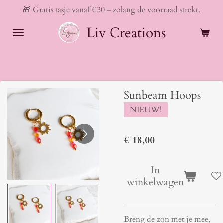
🎁 Gratis tasje vanaf €30 – zolang de voorraad strekt.
Ga
direct
Liv Creations
naar
de
hoofdinhoud
Sunbeam Hoops
NIEUW!
€ 18,00
In
winkelwagen
Breng de zon met je mee,