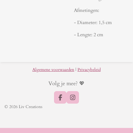
Afmetingen:
- Diameter: 1,5 cm
- Lengte: 2 cm
Algemene voorwaarden
|
Privacybeleid
Volg je mee? 💖
F
I
a
n
© 2026 Liv Creations
c
s
e
t
b
a
o
g