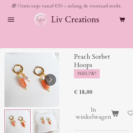
🎁 Gratis tasje vanaf €30 – zolang de voorraad strekt.
Ga
direct
Liv Creations
naar
de
hoofdinhoud
Peach Sorbet
Hoops
NIEUW!
€ 18,00
In
winkelwagen