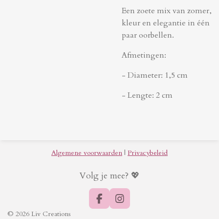
Een zoete mix van zomer,
kleur en elegantie in één
paar oorbellen.
Afmetingen:
- Diameter: 1,5 cm
- Lengte: 2 cm
Algemene voorwaarden
|
Privacybeleid
Volg je mee? 💖
F
I
a
n
© 2026 Liv Creations