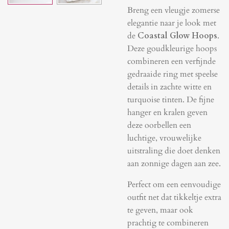
Breng een vleugje zomerse
elegantie naar je look met
de
Coastal Glow Hoops
.
Deze goudkleurige hoops
combineren een verfijnde
gedraaide ring met speelse
details in zachte witte en
turquoise tinten. De fijne
hanger en kralen geven
deze oorbellen een
luchtige, vrouwelijke
uitstraling die doet denken
aan zonnige dagen aan zee.
Perfect om een eenvoudige
outfit net dat tikkeltje extra
te geven, maar ook
prachtig te combineren