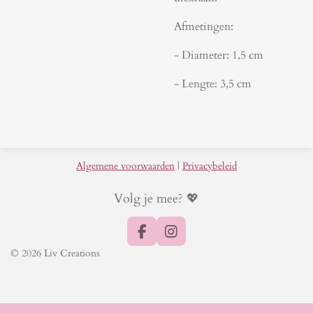
Afmetingen:
- Diameter: 1,5 cm
- Lengte: 3,5 cm
Algemene voorwaarden
|
Privacybeleid
Volg je mee? 💖
F
I
a
n
© 2026 Liv Creations
c
s
e
t
b
a
o
g