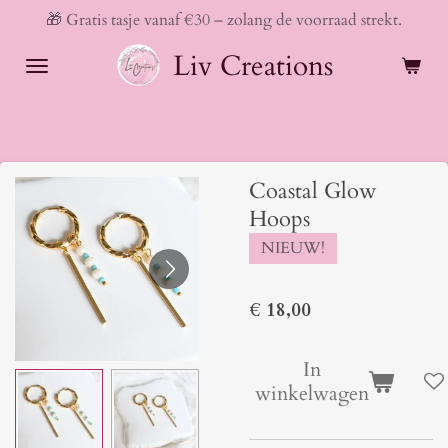
🎁 Gratis tasje vanaf €30 – zolang de voorraad strekt.
Ga
direct
Liv Creations
naar
de
hoofdinhoud
Coastal Glow
Hoops
NIEUW!
€ 18,00
In
winkelwagen