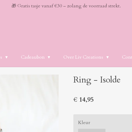
🎁 Gratis tasje vanaf €30 – zolang de voorraad strekt.
es
Cadeaubon
Over Liv Creations
Cont
Ring - Isolde
€ 14,95
Kleur