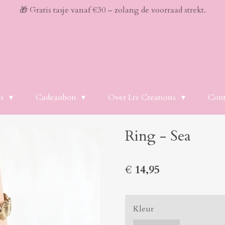
🎁 Gratis tasje vanaf €30 – zolang de voorraad strekt.
es
Cadeaubon
Over Liv Creations
Cont
Ring - Sea
€ 14,95
Kleur