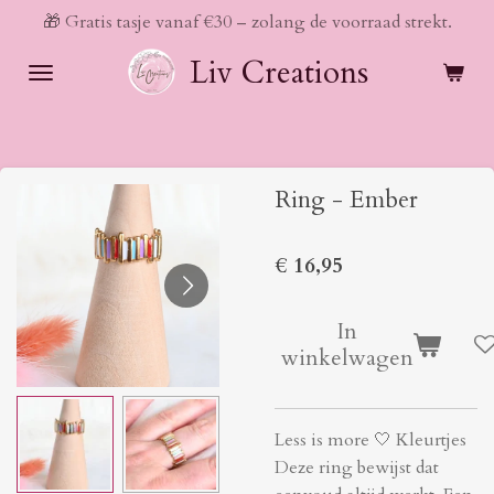
🎁 Gratis tasje vanaf €30 – zolang de voorraad strekt.
Ga
direct
Liv Creations
naar
de
hoofdinhoud
Ring - Ember
€ 16,95
In
winkelwagen
Less is more 🤍 Kleurtjes
Deze ring bewijst dat