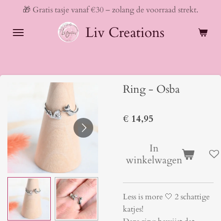
🎁 Gratis tasje vanaf €30 – zolang de voorraad strekt.
Ga
direct
Liv Creations
naar
de
hoofdinhoud
Ring - Osba
€ 14,95
In
winkelwagen
Less is more 🤍 2 schattige
katjes!