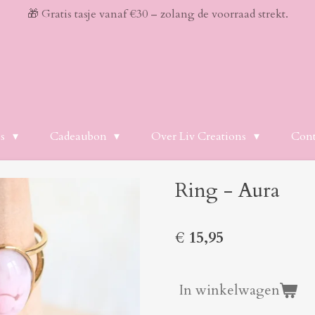
🎁 Gratis tasje vanaf €30 – zolang de voorraad strekt.
es
Cadeaubon
Over Liv Creations
Cont
Ring - Aura
€ 15,95
In winkelwagen