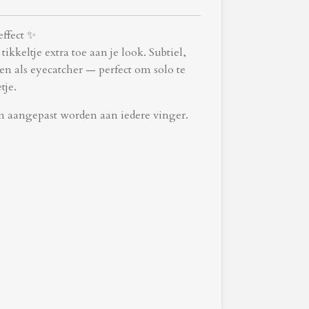
effect ✨
ikkeltje extra toe aan je look. Subtiel,
n als eyecatcher — perfect om solo te
tje.
an aangepast worden aan iedere vinger.