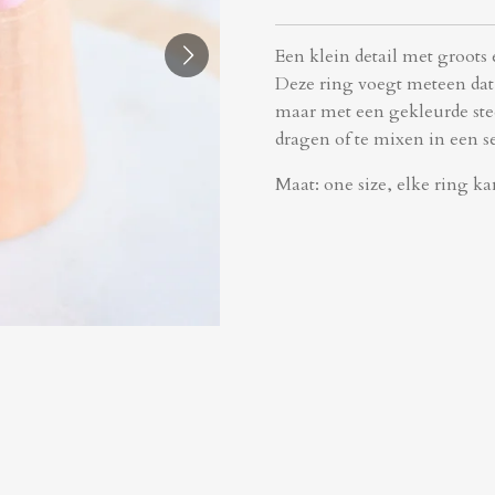
Een klein detail met groots 
Deze ring voegt meteen dat t
maar met een gekleurde stee
dragen of te mixen in een se
Maat: one size, elke ring k