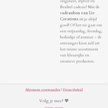
origineel, stijlvol én
flexibel cadeau? Met de
cadeaubon van Liv
Creations
zit je altijd
goed! Of het nu gaat om
een verjaardag, feestdag,
bedankje of zomaar – de
ontvanger kiest zelf uit
het ruime assortiment
van kleurrijke en
creatieve producten.
Algemene voorwaarden
|
Privacybeleid
Volg je mee? 💖