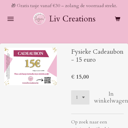
🎁 Gratis tasje vanaf €30 – zolang de voorraad strekt.
Ga
direct
Liv Creations
naar
de
hoofdinhoud
Fysieke Cadeaubon
- 15 euro
€ 15,00
In
winkelwage
Op zoek naar een