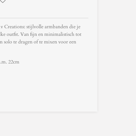
Creations: stijlvolle armbanden die je
e outfit. Van fijn en minimalistisch tot
om solo te dragen of te mixen voor een
.e.m. 22cm