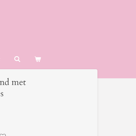
t
and met
es