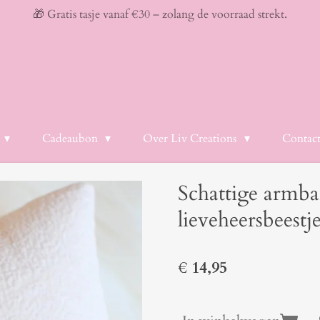
🎁 Gratis tasje vanaf €30 – zolang de voorraad strekt.
Cadeaubon
Over Liv Creations
Contac
Schattige armb
lieveheersbeestj
€ 14,95