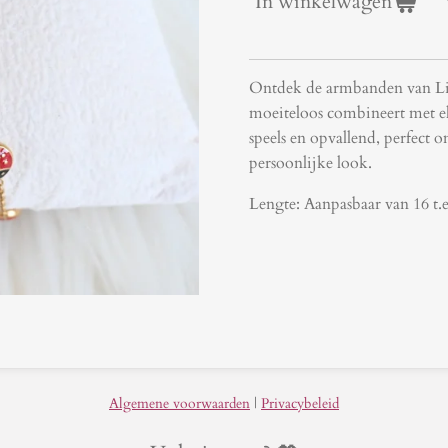
In winkelwagen
Ontdek de armbanden van Liv 
moeiteloos combineert met elk
speels en opvallend, perfect 
persoonlijke look.
Lengte: Aanpasbaar van 16 t
Algemene voorwaarden
|
Privacybeleid