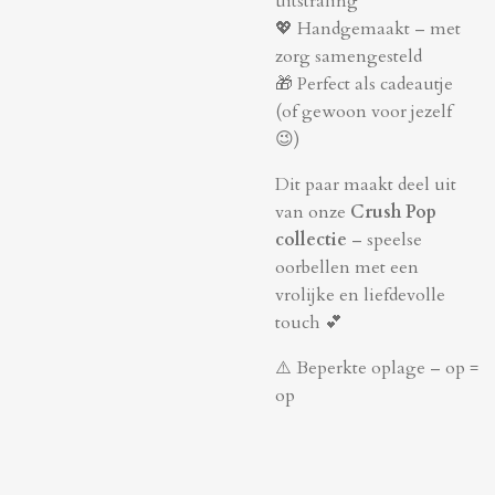
uitstraling
💖 Handgemaakt – met
zorg samengesteld
🎁 Perfect als cadeautje
(of gewoon voor jezelf
😉)
Dit paar maakt deel uit
van onze
Crush Pop
collectie
– speelse
oorbellen met een
vrolijke en liefdevolle
touch 💕
⚠️ Beperkte oplage – op =
op