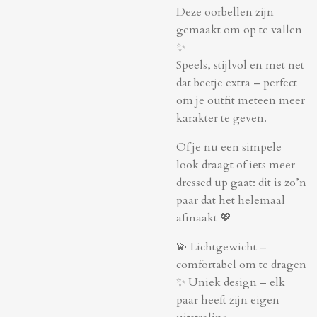
Deze oorbellen zijn
gemaakt om op te vallen
✨
Speels, stijlvol en met net
dat beetje extra – perfect
om je outfit meteen meer
karakter te geven.
Of je nu een simpele
look draagt of iets meer
dressed up gaat: dit is zo’n
paar dat het helemaal
afmaakt 💖
💫 Lichtgewicht –
comfortabel om te dragen
✨ Uniek design – elk
paar heeft zijn eigen