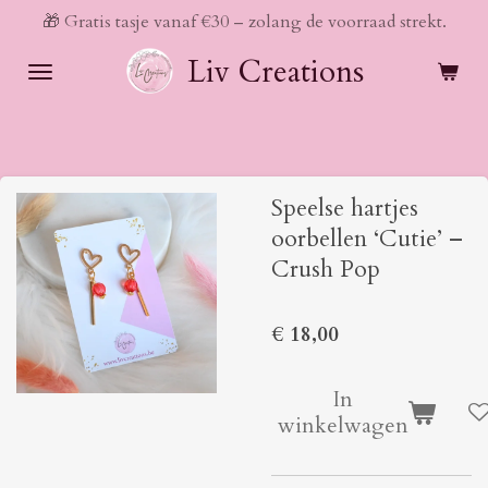
🎁 Gratis tasje vanaf €30 – zolang de voorraad strekt.
Ga
direct
Liv Creations
naar
de
hoofdinhoud
Speelse hartjes
oorbellen ‘Cutie’ –
Crush Pop
€ 18,00
In
winkelwagen