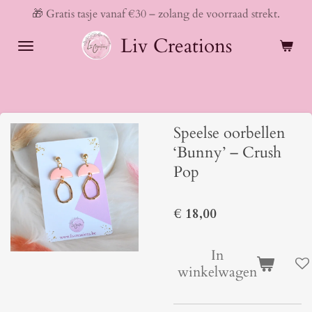
🎁 Gratis tasje vanaf €30 – zolang de voorraad strekt.
Ga
direct
Liv Creations
naar
de
hoofdinhoud
Speelse oorbellen
‘Bunny’ – Crush
Pop
€ 18,00
In
winkelwagen