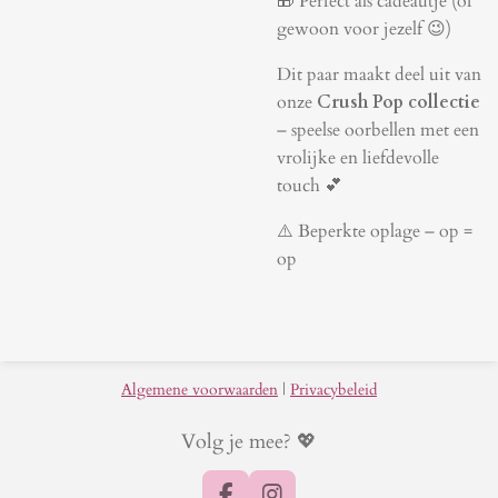
🎁 Perfect als cadeautje (of
gewoon voor jezelf 😉)
Dit paar maakt deel uit van
onze
Crush Pop collectie
– speelse oorbellen met een
vrolijke en liefdevolle
touch 💕
⚠️ Beperkte oplage – op =
op
Algemene voorwaarden
|
Privacybeleid
Volg je mee? 💖