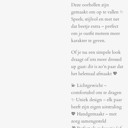
Deze oorbellen zijn
gemaakt om op te vallen ✨
Speels, stijlvol en met net
dat beetje extra – perfect
om je outfit meteen meer
karakter te geven.
Of je nu een simpele look
draagt of iets meer dressed
up gaat: dit is zo’n paar dat
het helemaal afmaakt 💖
💫 Lichtgewicht –
comfortabel om te dragen
✨ Uniek design – elk paar
heeft zijn eigen uitstraling
💖 Handgemaakt – met
zorg samengesteld