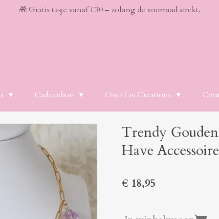
🎁 Gratis tasje vanaf €30 – zolang de voorraad strekt.
es
Cadeaubon
Over Liv Creations
Cont
Trendy Gouden 
Have Accessoire
€ 18,95