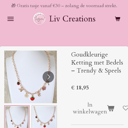
🎁 Gratis tasje vanaf €30 – zolang de voorraad strekt.
Ga
direct
Liv Creations
naar
de
hoofdinhoud
Goudkleurige
Ketting met Bedels
– Trendy & Speels
€ 18,95
In
winkelwagen