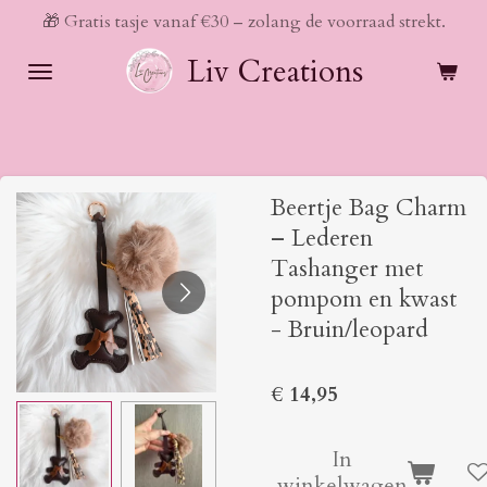
🎁 Gratis tasje vanaf €30 – zolang de voorraad strekt.
Ga
direct
Liv Creations
naar
de
hoofdinhoud
Beertje Bag Charm
– Lederen
Tashanger met
pompom en kwast
- Bruin/leopard
€ 14,95
In
winkelwagen