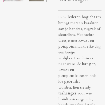
Deze
lederen bag charm
brengt meteen karakter
aan je handtas, rugzak of
sleutelbos. Het zachte
diertje
met
kwast en
pompom
maakt elke dag
een beetje
vrolijker.
Combineer
naar wens: de
hanger,
kwast en
pompom
kunnen ook
los gebruikt
worden.
Een trendy
tashanger
voor wie
houdt van originele,