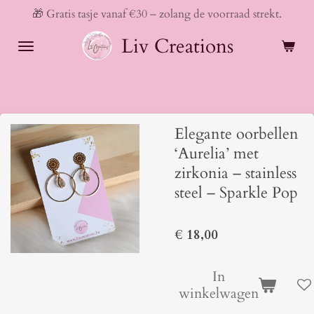
🎁 Gratis tasje vanaf €30 – zolang de voorraad strekt.
Ga
direct
Liv Creations
naar
de
hoofdinhoud
Elegante oorbellen
‘Aurelia’ met
zirkonia – stainless
steel – Sparkle Pop
€ 18,00
In
winkelwagen