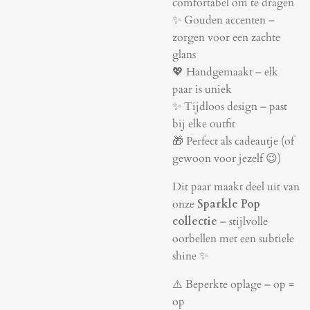
comfortabel om te dragen
✨ Gouden accenten –
zorgen voor een zachte
glans
💖 Handgemaakt – elk
paar is uniek
✨ Tijdloos design – past
bij elke outfit
🎁 Perfect als cadeautje (of
gewoon voor jezelf 😉)
Dit paar maakt deel uit van
onze
Sparkle Pop
collectie
– stijlvolle
oorbellen met een subtiele
shine ✨
⚠️ Beperkte oplage – op =
op