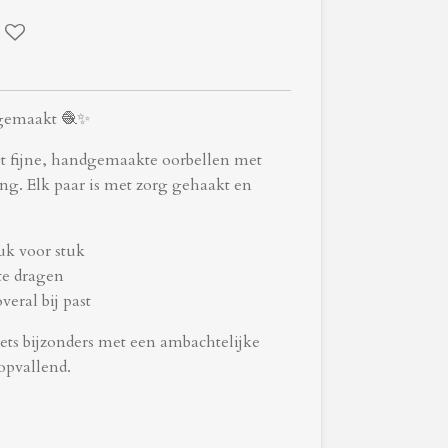
 gemaakt 🧶✨
gt fijne, handgemaakte oorbellen met
ing. Elk paar is met zorg gehaakt en
uk voor stuk
te dragen
eral bij past
iets bijzonders met een ambachtelijke
opvallend.