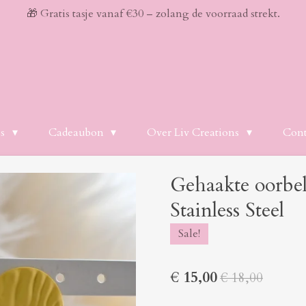
🎁 Gratis tasje vanaf €30 – zolang de voorraad strekt.
es
Cadeaubon
Over Liv Creations
Cont
Gehaakte oorbel
Stainless Steel
Sale!
€ 15,00
€ 18,00