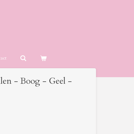
act
len - Boog - Geel -