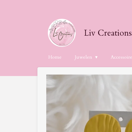
Ga
direct
naar
de
Liv Creations
hoofdinhoud
Home
Juwelen
Accessoir