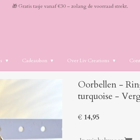
🎁 Gratis tasje vanaf €30 – zolang de voorraad strekt.
es
Cadeaubon
Over Liv Creations
Cont
Oorbellen - Rin
turquoise - Verg
€ 14,95