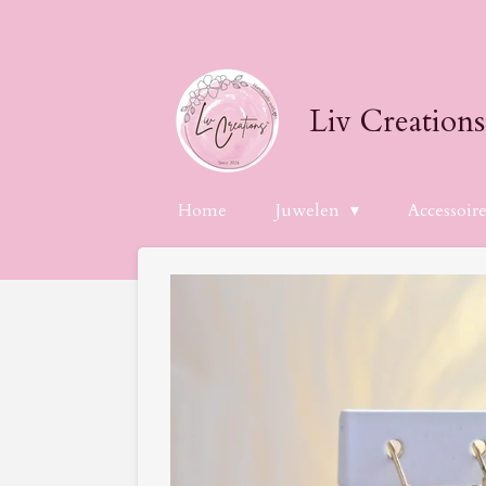
Ga
direct
naar
de
Liv Creations
hoofdinhoud
Home
Juwelen
Accessoir