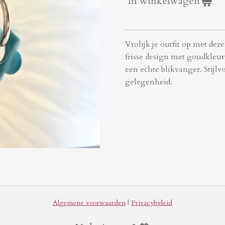
In winkelwagen
Vrolijk je outfit op met dez
frisse design met goudkleu
een echte blikvanger. Stijlv
gelegenheid.
Algemene voorwaarden
|
Privacybeleid