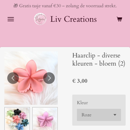
🎁 Gratis tasje vanaf €30 – zolang de voorraad strekt.
Ga
direct
Liv Creations
naar
de
hoofdinhoud
Haarclip - diverse
kleuren - bloem (2)
€ 3,00
Kleur