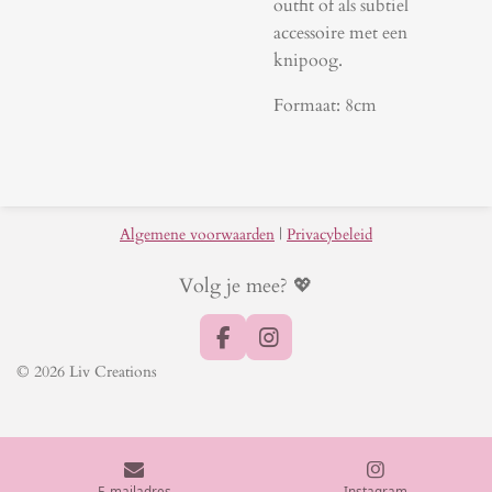
outfit of als subtiel
accessoire met een
knipoog.
Formaat: 8cm
Algemene voorwaarden
|
Privacybeleid
Volg je mee? 💖
F
I
a
n
© 2026 Liv Creations
c
s
e
t
b
a
o
g
o
r
k
a
E-mailadres
Instagram