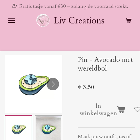
🎁 Gratis tasje vanaf €30 – zolang de voorraad strekt.
Ga
direct
Liv Creations
naar
de
hoofdinhoud
Pin - Avocado met
wereldbol
€ 3,50
In
winkelwagen
Maak jouw outfit, tas of