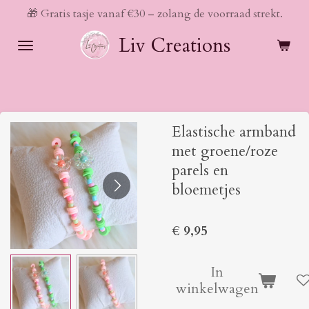
🎁 Gratis tasje vanaf €30 – zolang de voorraad strekt.
Ga
direct
Liv Creations
naar
de
hoofdinhoud
Elastische armband
met groene/roze
parels en
bloemetjes
€ 9,95
In
winkelwagen