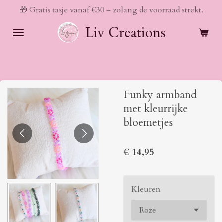
🎁 Gratis tasje vanaf €30 – zolang de voorraad strekt.
Ga
direct
Liv Creations
naar
de
hoofdinhoud
Funky armband
met kleurrijke
bloemetjes
€ 14,95
Kleuren