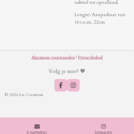
subtiel tot opvallend.
Lengte: Aanpasbaar van
16 t.e.m. 22cm
Algemene voorwaarden
|
Privacybeleid
Volg je mee? 💖
F
I
a
n
© 2026 Liv Creations
c
s
e
t
b
a
o
g
o
r
k
a
m
E-mailadres
Instagram