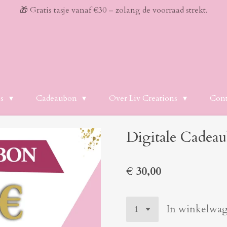
🎁 Gratis tasje vanaf €30 – zolang de voorraad strekt.
es
Cadeaubon
Over Liv Creations
Cont
Digitale Cadeau
€ 30,00
In winkelwa