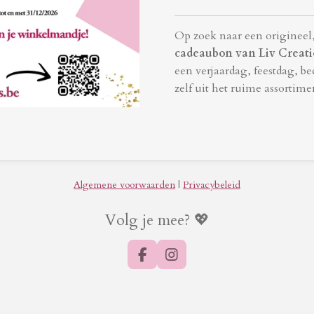
Op zoek naar een origineel, 
cadeaubon van Liv Creat
een verjaardag, feestdag, b
zelf uit het ruime assortime
Algemene voorwaarden
|
Privacybeleid
Volg je mee? 💖
F
I
a
n
c
s
e
t
b
a