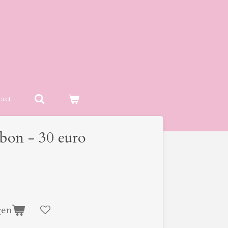
act
bon - 30 euro
gen