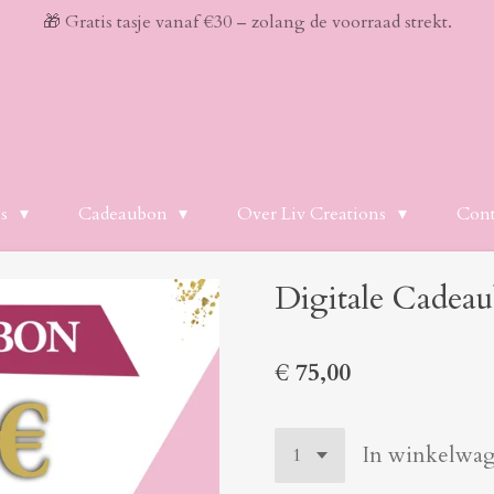
🎁 Gratis tasje vanaf €30 – zolang de voorraad strekt.
es
Cadeaubon
Over Liv Creations
Cont
Digitale Cadeau
€ 75,00
In winkelwa