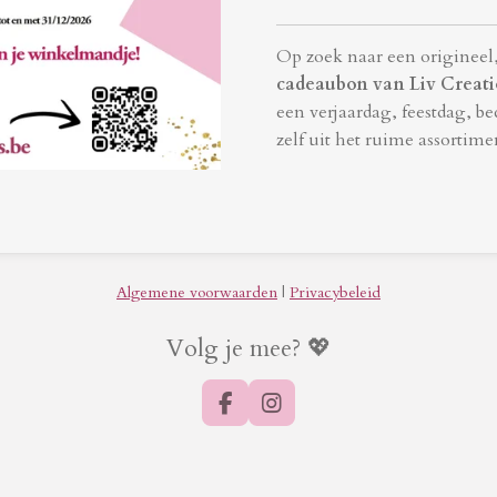
Op zoek naar een origineel, 
cadeaubon van Liv Creat
een verjaardag, feestdag, b
zelf uit het ruime assortime
Algemene voorwaarden
|
Privacybeleid
Volg je mee? 💖
F
I
a
n
c
s
e
t
b
a