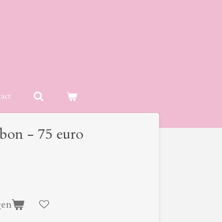
act
bon - 75 euro
gen