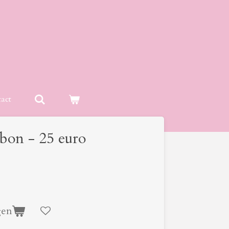
act
bon - 25 euro
gen