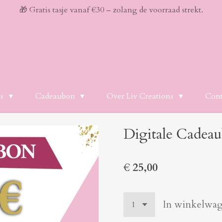
🎁 Gratis tasje vanaf €30 – zolang de voorraad strekt.
es
Cadeaubon
Over Liv Creations
Cont
Digitale Cadeau
€ 25,00
In winkelwa