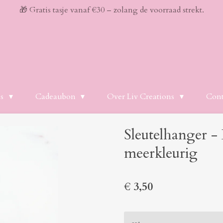
🎁 Gratis tasje vanaf €30 – zolang de voorraad strekt.
es
Cadeaubon
Over Liv Creations
Cont
Sleutelhanger - 
meerkleurig
€ 3,50