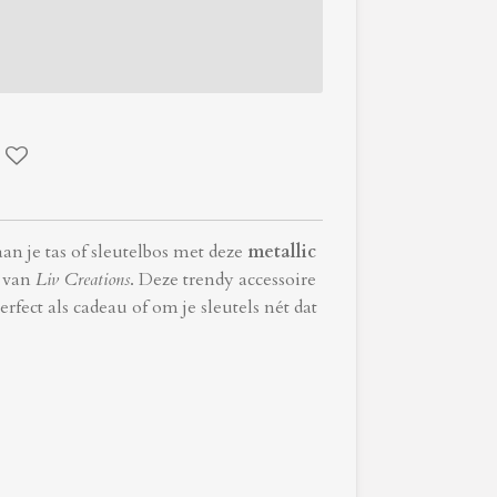
an je tas of sleutelbos met deze
metallic
van
Liv Creations
. Deze trendy accessoire
rfect als cadeau of om je sleutels nét dat