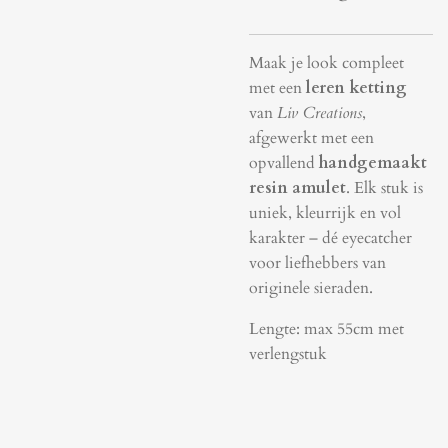
Maak je look compleet
met een
leren ketting
van
Liv Creations
,
afgewerkt met een
opvallend
handgemaakt
resin amulet
. Elk stuk is
uniek, kleurrijk en vol
karakter – dé eyecatcher
voor liefhebbers van
originele sieraden.
Lengte: max 55cm met
verlengstuk