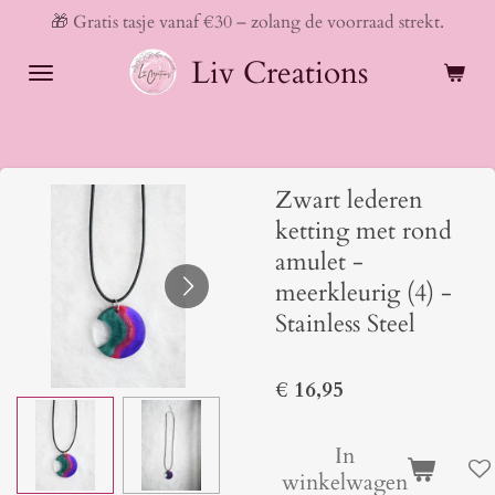
🎁 Gratis tasje vanaf €30 – zolang de voorraad strekt.
Ga
direct
Liv Creations
naar
de
hoofdinhoud
Zwart lederen
ketting met rond
amulet -
meerkleurig (4) -
Stainless Steel
€ 16,95
In
winkelwagen