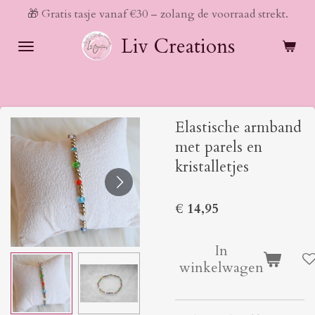
🎁 Gratis tasje vanaf €30 – zolang de voorraad strekt.
Ga
direct
Liv Creations
naar
de
hoofdinhoud
Elastische armband
met parels en
kristalletjes
€ 14,95
In
winkelwagen