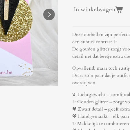
In winkelwagen
Deze oorbellen zijn perfect 
een subtiel contrast ✨
De gouden glitter zorgt voo
detail net dat beetje extra di
Opvallend, maar toch rusti
Dit is zo’n paar dat je outfi
overdrijven.
💫 Lichtgewicht – comforta
✨ Gouden glitter – zorgt vo
🖤 Zwart detail – geeft extra
💖 Handgemaakt – elk paar 
✨ Makkelijk te combineren –