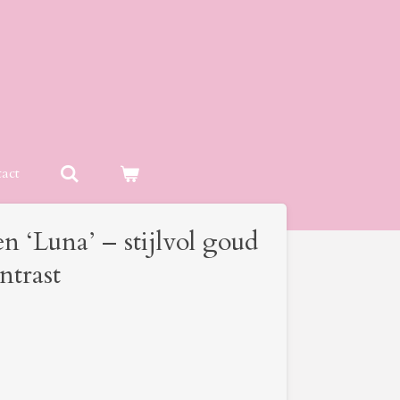
act
n ‘Luna’ – stijlvol goud
ntrast