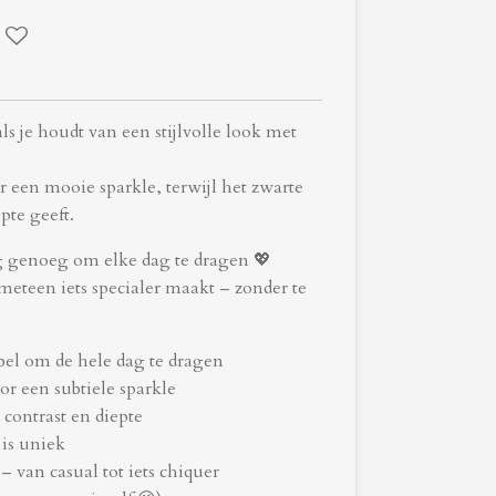
als je houdt van een stijlvolle look met
r een mooie sparkle, terwijl het zwarte
epte geeft.
g genoeg om elke dag te dragen 💖
t meteen iets specialer maakt – zonder te
bel om de hele dag te dragen
or een subtiele sparkle
 contrast en diepte
is uniek
 van casual tot iets chiquer