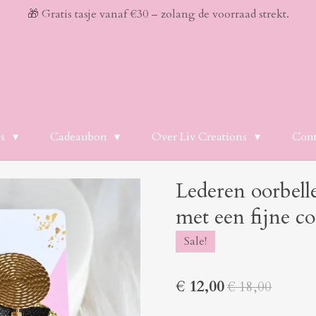
🎁 Gratis tasje vanaf €30 – zolang de voorraad strekt.
es
Cadeaubon
Over Liv Creations
Cont
Lederen oorbelle
met een fijne co
Sale!
€ 12,00
€ 18,00