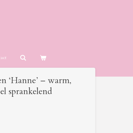
act
len ‘Hanne’ – warm,
el sprankelend