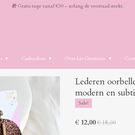
🎁 Gratis tasje vanaf €30 – zolang de voorraad strekt.
es
Cadeaubon
Over Liv Creations
Cont
Lederen oorbel
modern en subti
Sale!
€ 12,00
€ 18,00