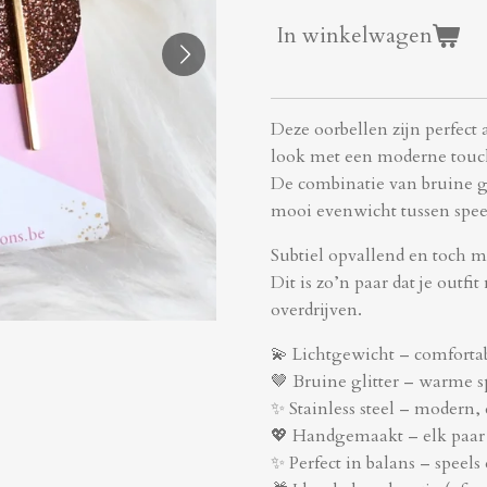
In winkelwagen
Deze oorbellen zijn perfect 
look met een moderne tou
De combinatie van bruine gli
mooi evenwicht tussen speel
Subtiel opvallend en toch m
Dit is zo’n paar dat je outfit
overdrijven.
💫 Lichtgewicht – comforta
🤎 Bruine glitter – warme s
✨ Stainless steel – modern,
💖 Handgemaakt – elk paar 
✨ Perfect in balans – speels e