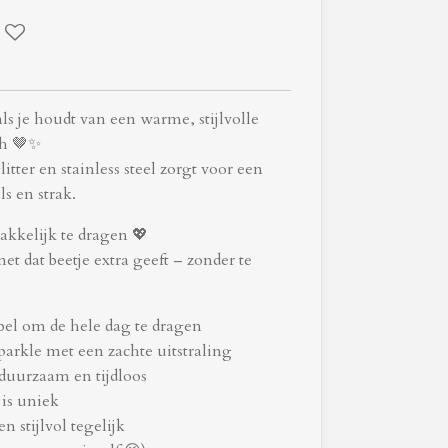
als je houdt van een warme, stijlvolle
ch 🤎✨
tter en stainless steel zorgt voor een
s en strak.
akkelijk te dragen 💖
 net dat beetje extra geeft – zonder te
bel om de hele dag te dragen
parkle met een zachte uitstraling
 duurzaam en tijdloos
is uniek
n stijlvol tegelijk