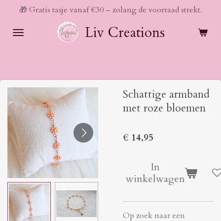
🎁 Gratis tasje vanaf €30 – zolang de voorraad strekt.
Ga
direct
Liv Creations
naar
de
hoofdinhoud
Schattige armband
met roze bloemen
€ 14,95
In
winkelwagen
Op zoek naar een