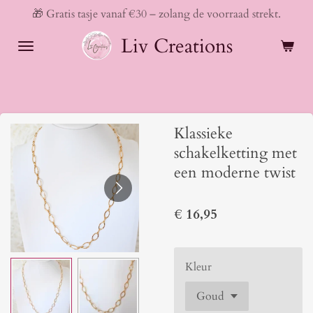
🎁 Gratis tasje vanaf €30 – zolang de voorraad strekt.
Ga
direct
Liv Creations
naar
de
hoofdinhoud
Klassieke
schakelketting met
een moderne twist
€ 16,95
Kleur