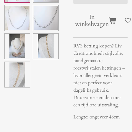
In
winkelwagen
RVS ketting kopen? Liv
Creations biedt stijlvolle,
handgemaakte
roestvrijstalen kettingen –
hypoallergeen, verkleurt
niet en perfect voor
dagelijks gebruik.
Duurzame sieraden met
een tijdloze uitstraling.
Lengte: ongeveer 46cm