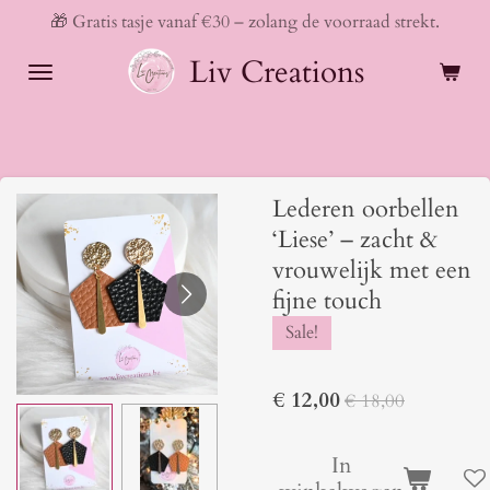
🎁 Gratis tasje vanaf €30 – zolang de voorraad strekt.
Ga
direct
Liv Creations
naar
de
hoofdinhoud
Lederen oorbellen
‘Liese’ – zacht &
vrouwelijk met een
fijne touch
Sale!
€ 12,00
€ 18,00
In