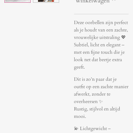
winkelwagen
Deze oorbellen zijn perfect
als je houdt van een zachte,
vrouwelijke uitstraling 💖
Subtiel, licht en elegant –
met een fijne touch die je
look net dat beetje extra
geeft.
Dit is zo’n paar dat je
outfit op een zachte manier
afwerkt, zonder te
overheersen ✨
Rustig, stijlvol en altijd
mooi.
💫 Lichtgewicht –